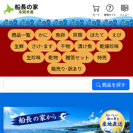
カート
買物ガイド
メニュー
商品一覧
かに
魚卵
貝類
ほたて
えび
生鮮
さけ･ます
干物
漬け魚
乾燥珍味
生珍味
乾物
贈答セット
特売
箱売り･訳あり
商品を探す