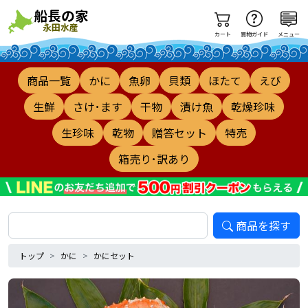
カート
買物ガイド
メニュー
商品一覧
かに
魚卵
貝類
ほたて
えび
生鮮
さけ･ます
干物
漬け魚
乾燥珍味
生珍味
乾物
贈答セット
特売
箱売り･訳あり
商品を探す
トップ
かに
かにセット