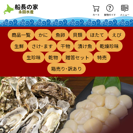
カート
買物ガイド
メニュー
商品一覧
かに
魚卵
貝類
ほたて
えび
生鮮
さけ･ます
干物
漬け魚
乾燥珍味
生珍味
乾物
贈答セット
特売
箱売り･訳あり